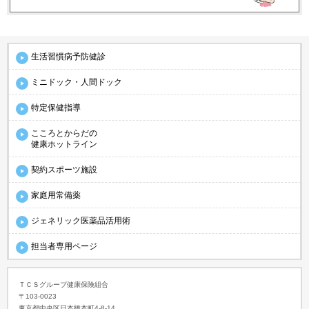
生活習慣病予防健診
ミニドック・人間ドック
特定保健指導
こころとからだの
健康ホットライン
契約スポーツ施設
家庭用常備薬
ジェネリック医薬品活用術
担当者専用ページ
ＴＣＳグループ健康保険組合
〒103-0023
東京都中央区日本橋本町4-8-14